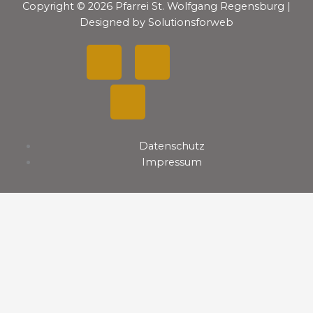
Copyright © 2026 Pfarrei St. Wolfgang Regensburg |
Designed by Solutionsforweb
F
Y
I
a
o
n
c
u
s
Datenschutz
e
t
t
Impressum
b
u
a
o
b
g
o
e
r
k
a