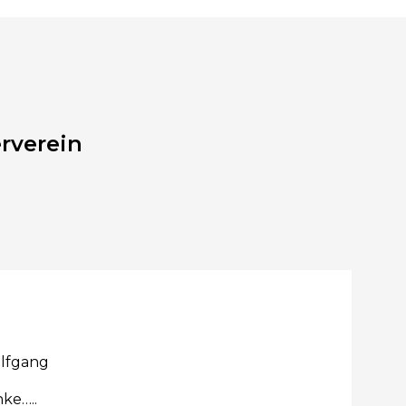
rverein
olfgang
ke…..