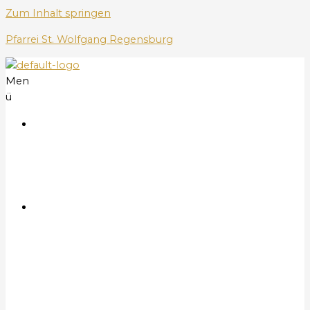
Zum Inhalt springen
Pfarrei St. Wolfgang Regensburg
Men
ü
S
t
a
r
t
G
o
t
t
e
s
d