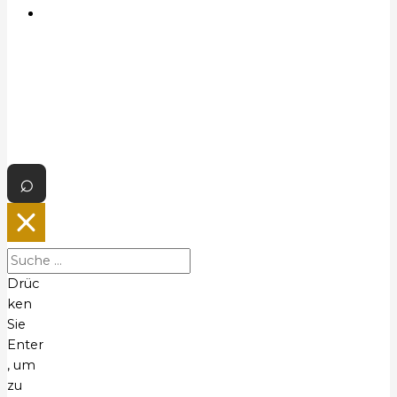
K
o
n
t
a
k
t
Drüc
ken
Sie
Enter
, um
zu