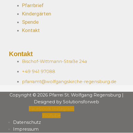
Pfarrbrief
Kindergärten
Spende
Kontakt
Kontakt
Bischof-Wittmann-Straße 24a
+49 941 97088
pfarramt@wolfgangskirche-regensburg.de
Copyright © 2026 Pfarrei St. Wolfgang Regensburg |
Designed by Solutionsforweb
Facebook
Instagram
Youtube
Datenschutz
Impressum