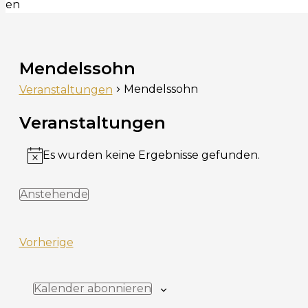
en
Mendelssohn
Mendelssohn
Veranstaltungen
Veranstaltungen
Es wurden keine Ergebnisse gefunden.
H
i
Anstehende
n
D
w
a
e
V
Vorherige
t
i
e
u
s
r
m
Kalender abonnieren
a
w