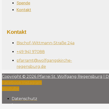
Spende
Kontakt
Kontakt
Bischof-Wittmann-Straße 24a
+49 941 97088
pfarramt@wolfgangskirche-
regensburg.de
Copyright © 2026 Pfarrei St. Wolfgang Regensburg | 
Facebook
Instagram
Youtube
Datenschutz
Impressum