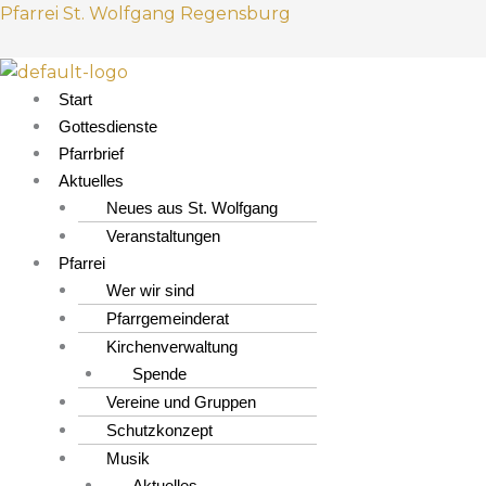
Z
M
Pfarrei St. Wolfgang Regensburg
u
e
m
n
I
ü
Start
n
Gottesdienste
h
Pfarrbrief
a
Aktuelles
l
Neues aus St. Wolfgang
t
Veranstaltungen
s
Pfarrei
p
Wer wir sind
r
Pfarrgemeinderat
i
Kirchenverwaltung
n
Spende
g
Vereine und Gruppen
e
Schutzkonzept
n
Musik
Aktuelles