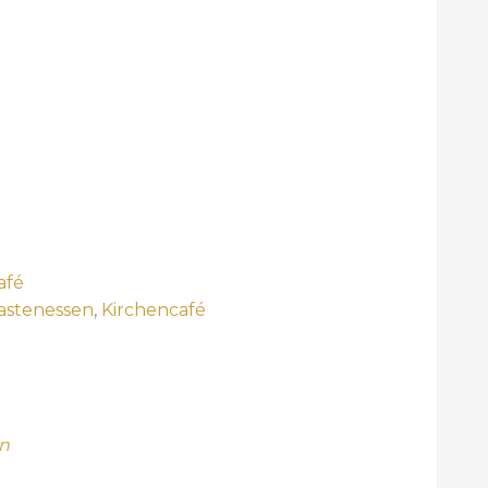
afé
astenessen
,
Kirchencafé
en