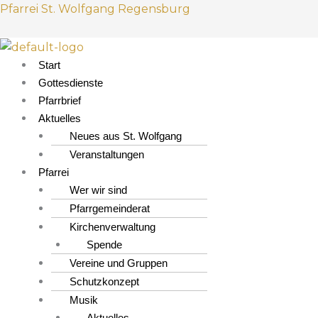
Z
M
Pfarrei St. Wolfgang Regensburg
u
e
m
n
I
ü
Start
n
Gottesdienste
h
Pfarrbrief
a
Aktuelles
l
Neues aus St. Wolfgang
t
Veranstaltungen
s
Pfarrei
p
Wer wir sind
r
Pfarrgemeinderat
i
Kirchenverwaltung
n
Spende
g
Vereine und Gruppen
e
Schutzkonzept
n
Musik
Aktuelles