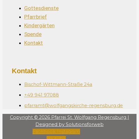
Gottesdienste
Pfarrbrief
Kindergärten
Spende
Kontakt
Kontakt
Bischof-Wittmann-Straße 24a
+49 941 97088
pfarramt@wolfgangskirche-regensburg.de
Copyright © 2026 Pfarrei St. Wolfgang Regensburg |
Designed by Solutionsforweb
Facebook
Instagram
Youtube