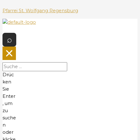
Z
u
Pfarrei St. Wolfgang Regensburg
m
I
M
n
e
h
n
a
ü
l
t
s
Drüc
p
ken
r
Sie
i
Enter
n
, um
g
zu
e
suche
n
n
oder
klicke