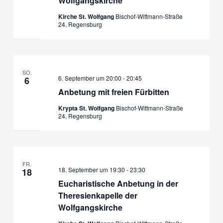
Wolfgangskirche
t
t
l
e
u
u
Kirche St. Wolfgang
Bischof-Wittmann-Straße
e
n
24, Regensburg
n
n
n
g
g
.
e
A
n
n
S
s
SO.
6. September um 20:00
-
20:45
6
u
i
Anbetung mit freien Fürbitten
c
c
h
h
Krypta St. Wolfgang
Bischof-Wittmann-Straße
24, Regensburg
e
t
u
e
n
n
d
-
A
N
FR.
18. September um 19:30
-
23:30
18
n
a
Eucharistische Anbetung in der
s
v
Theresienkapelle der
i
i
Wolfgangskirche
c
g
h
a