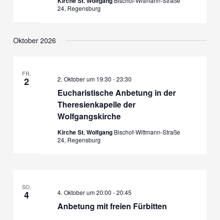
Kirche St. Wolfgang
Bischof-Wittmann-Straße
24, Regensburg
t
t
e
i
n
o
Oktober 2026
,
n
N
a
FR.
v
2. Oktober um 19:30
-
23:30
2
i
Eucharistische Anbetung in der
g
Theresienkapelle der
a
Wolfgangskirche
t
Kirche St. Wolfgang
Bischof-Wittmann-Straße
i
24, Regensburg
o
n
SO.
4. Oktober um 20:00
-
20:45
4
Anbetung mit freien Fürbitten