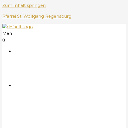
Zum Inhalt springen
Pfarrei St. Wolfgang Regensburg
Men
ü
S
t
a
r
t
G
o
t
t
e
s
d