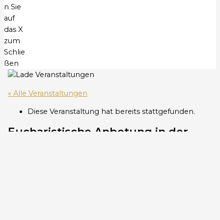
n Sie
auf
das X
zum
Schlie
ßen
« Alle Veranstaltungen
Diese Veranstaltung hat bereits stattgefunden.
Eucharistische Anbetung in der
Theresienkapelle der
Wolfgangskirche
6. März um 19:30
-
23:30
«
Fröhliche Runde
Filmgespräch: THE CHOSEN – Abend 8
»