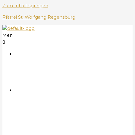
Zum Inhalt springen
Pfarrei St. Wolfgang Regensburg
Men
ü
S
t
a
r
t
G
o
t
t
e
s
d