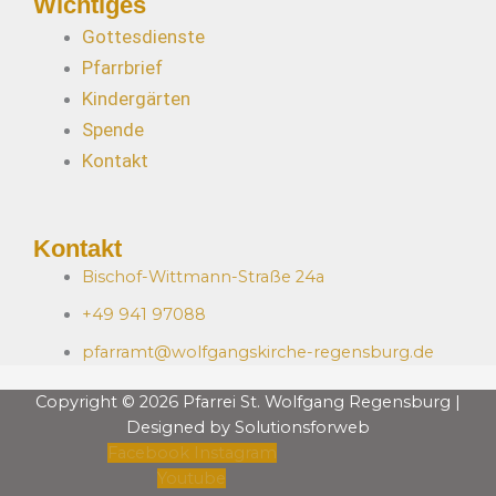
Wichtiges
Gottesdienste
Pfarrbrief
Kindergärten
Spende
Kontakt
Kontakt
Bischof-Wittmann-Straße 24a
+49 941 97088
pfarramt@wolfgangskirche-regensburg.de
Copyright © 2026 Pfarrei St. Wolfgang Regensburg |
Designed by Solutionsforweb
Facebook
Instagram
Youtube