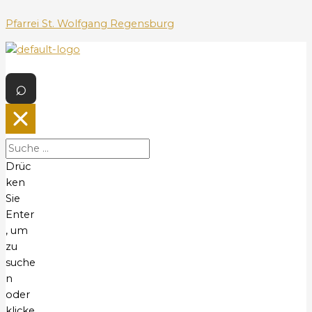
Z
u
Pfarrei St. Wolfgang Regensburg
m
I
M
n
e
h
n
a
ü
l
t
s
Drüc
p
ken
r
Sie
i
Enter
n
, um
g
zu
e
suche
n
n
oder
klicke