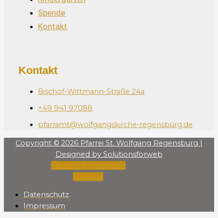
Spende
Kontakt
Kontakt
Bischof-Wittmann-Straße 24a
+49 941 97088
pfarramt@wolfgangskirche-regensburg.de
Copyright © 2026 Pfarrei St. Wolfgang Regensburg |
Designed by Solutionsforweb
Facebook
Instagram
Youtube
Datenschutz
Impressum