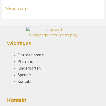
w
Weiterlesen »
i
r
d
u
r
c
h
Wichtiges
s
n
Gottesdienste
e
Pfarrbrief
u
Kindergärten
e
Spende
J
a
Kontakt
h
r
?
Kontakt
P