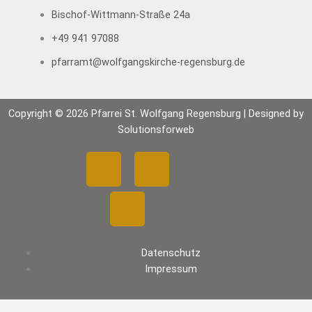
r
Bischof-Wittmann-Straße 24a
e
d
+49 941 97088
i
pfarramt@wolfgangskirche-regensburg.de
g
t
z
Copyright © 2026 Pfarrei St. Wolfgang Regensburg | Designed by
u
Solutionsforweb
N
e
F
Y
I
u
j
a
o
n
a
h
c
u
s
r
(
Datenschutz
e
t
t
0
Impressum
1
b
u
a
.
0