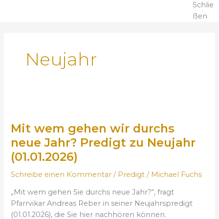
Schlie
ßen
Neujahr
M
i
Mit wem gehen wir durchs
t
w
neue Jahr? Predigt zu Neujahr
e
(01.01.2026)
m
g
Schreibe einen Kommentar
/
Predigt
/
Michael Fuchs
e
„Mit wem gehen Sie durchs neue Jahr?“, fragt
h
Pfarrvikar Andreas Reber in seiner Neujahrspredigt
e
(01.01.2026), die Sie hier nachhören können.
n