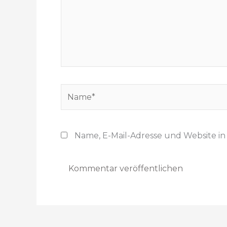
e
i
n
g
e
b
e
N
n
a
…
m
e
Name, E-Mail-Adresse und Website i
*