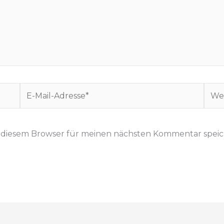
E
W
-
e
M
b
a
s
n diesem Browser für meinen nächsten Kommentar speic
i
i
l
t
-
e
A
d
r
e