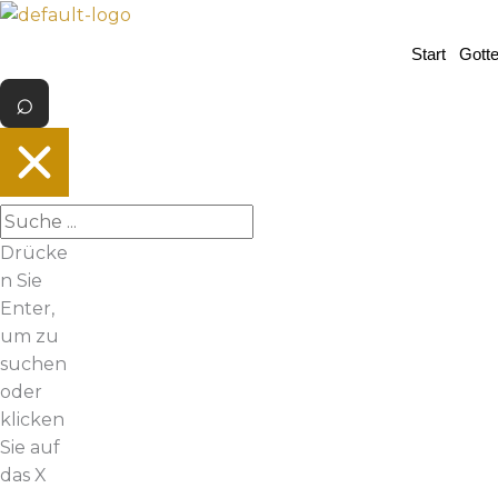
Z
u
Start
Gott
m
I
n
h
a
l
t
Drücke
s
n Sie
p
Enter,
r
um zu
i
suchen
n
oder
g
klicken
e
Sie auf
n
das X