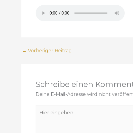
←
Vorheriger Beitrag
Schreibe einen Kommen
Deine E-Mail-Adresse wird nicht veröffent
H
i
e
r