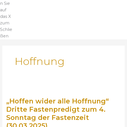
n Sie
auf
das X
zum
Schlie
ßen
Hoffnung
„
H
„Hoffen wider alle Hoffnung“
o
f
Dritte Fastenpredigt zum 4.
f
Sonntag der Fastenzeit
e
(30.03.2025)
n