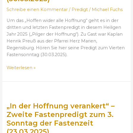
w
Schreibe einen Kommentar
/
Predigt
/
Michael Fuchs
i
d
Um das „Hoffen wider alle Hoffnung“ geht es in der
e
dritten und letzten Fastenpredigt in diesem Heiligen
r
Jahr 2025 („Pilger der Hoffnung“). Zu Gast war Kaplan
a
Henrik Preuß aus der Pfarrei Herz Marien,
l
Regensburg. Hören Sie hier seine Predigt zum Vierten
l
Fastensonntag (30.03.2025).
e
H
Weiterlesen »
o
f
f
„
n
I
u
„In der Hoffnung verankert“ –
n
n
d
Zweite Fastenpredigt zum 3.
g
e
Sonntag der Fastenzeit
“
r
D
(23.03.2025)
H