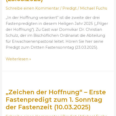
r
o
Schreibe einen Kommentar
/
Predigt
/
Michael Fuchs
i
f
t
f
„In der Hoffnung verankert“ ist die zweite der drei
t
n
Fastenpredigten in diesem Heiligen Jahr 2025 („Pilger
e
u
der Hoffnung“). Zu Gast war Domvikar Dr. Christian
F
n
Schulz, der im Bischöflichen Ordinariat die Abteilung
a
g
für Erwachsenenpastoral leitet. Hören Sie hier seine
s
v
Predigt zum Dritten Fastensonntag (23.03.2025).
t
e
e
r
Weiterlesen »
n
a
p
n
r
k
„
e
e
Z
d
r
„Zeichen der Hoffnung“ – Erste
e
i
t
i
g
Fastenpredigt zum 1. Sonntag
“
c
t
der Fastenzeit (10.03.2025)
–
h
z
Z
e
u