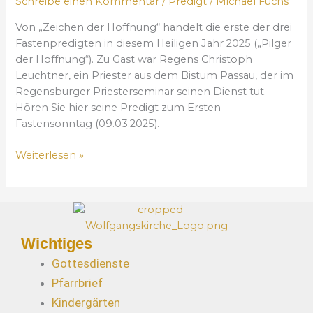
Schreibe einen Kommentar
/
Predigt
/
Michael Fuchs
w
n
m
e
Von „Zeichen der Hoffnung“ handelt die erste der drei
d
4
i
Fastenpredigten in diesem Heiligen Jahr 2025 („Pilger
e
.
t
der Hoffnung“). Zu Gast war Regens Christoph
r
S
e
Leuchtner, ein Priester aus dem Bistum Passau, der im
H
o
F
Regensburger Priesterseminar seinen Dienst tut.
o
n
a
Hören Sie hier seine Predigt zum Ersten
f
n
s
Fastensonntag (09.03.2025).
f
t
t
n
a
e
Weiterlesen »
u
g
n
n
d
p
g
e
r
“
r
e
–
F
d
E
a
Wichtiges
i
r
s
Gottesdienste
g
s
t
t
Pfarrbrief
t
e
z
Kindergärten
e
n
u