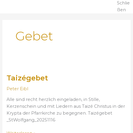
Schlie
ßen
Gebet
T
a
Taizégebet
i
z
Peter Eibl
é
g
Alle sind recht herzlich eingeladen, in Stille,
e
Kerzenschein und mit Liedern aus Taizé Christus in der
b
Krypta der Pfarrkirche zu begegnen. Taizégebet
e
_StWolfgang_20251116
t