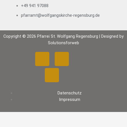
+49 941 97088
pfarramt@wolfgangskirche-regensburg.de
Copyright © 2026 Pfarrei St. Wolfgang Regensburg | Designed by
Solutionsforweb
F
Y
I
a
o
n
c
u
s
Datenschutz
e
t
t
Impressum
b
u
a