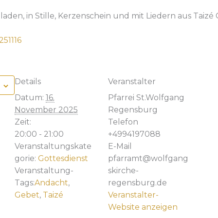
eladen, in Stille, Kerzenschein und mit Liedern aus Taizé 
51116
Details
Veranstalter
Datum:
16.
Pfarrei St.Wolfgang
November 2025
Regensburg
Zeit:
Telefon
20:00 - 21:00
+4994197088
Veranstaltungskate
E-Mail
gorie:
Gottesdienst
pfarramt@wolfgang
Veranstaltung-
skirche-
Tags:
Andacht
,
regensburg.de
Gebet
,
Taizé
Veranstalter-
Website anzeigen