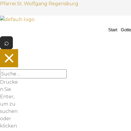
Z
Pfarrei St. Wolfgang Regensburg
u
m
I
Start
Gott
n
h
a
l
t
s
p
Drücke
r
n Sie
i
Enter,
n
um zu
g
suchen
e
oder
n
klicken