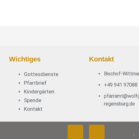
Wichtiges
Kontakt
Bischof-Wittma
Gottesdienste
Pfarrbrief
+49 941 97088
Kindergärten
pfarramt@wolfg
Spende
regensburg.de
Kontakt
F
Y
I