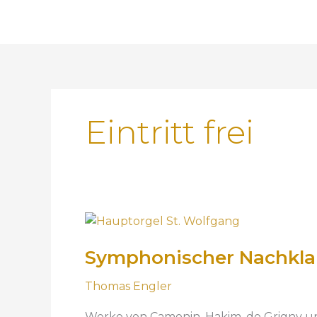
Eintritt frei
S
y
Symphonischer Nachkla
m
p
Thomas Engler
h
o
Werke von Camonin, Hakim, de Grigny un