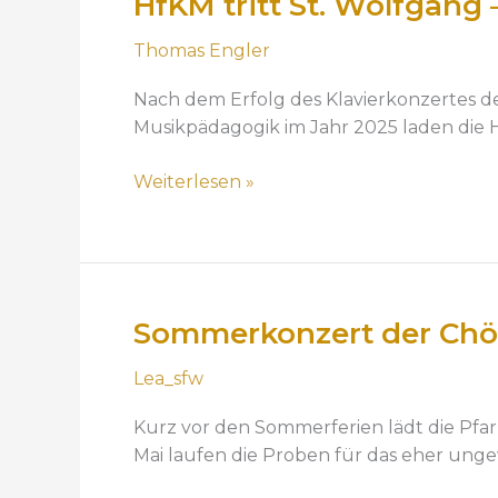
HfKM tritt St. Wolfgang 
H
e
f
r
Thomas Engler
K
t
M
Nach dem Erfolg des Klavierkonzertes d
t
Musikpädagogik im Jahr 2025 laden die H
r
i
Weiterlesen »
t
t
S
t
.
Sommerkonzert der Chö
S
W
o
o
Lea_sfw
m
l
m
f
Kurz vor den Sommerferien lädt die Pfar
e
g
Mai laufen die Proben für das eher un
r
a
k