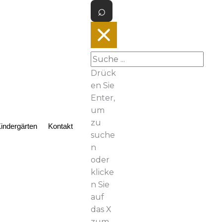
Drück
en Sie
Enter,
um
zu
indergärten
Kontakt
suche
n
oder
klicke
n Sie
auf
das X
zum