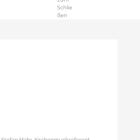
Schlie
ßen
. Stefan Mahr, Kirchenmusikreferent