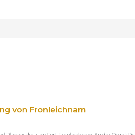
ng von Fronleichnam
d Planyavsky zum Fest Fronleichnam. An der Orgel: Dr