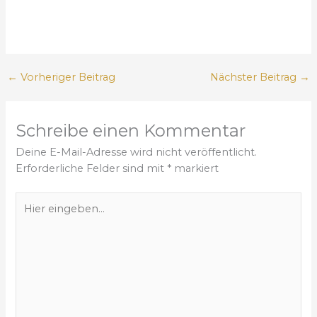
←
Vorheriger Beitrag
Nächster Beitrag
→
Schreibe einen Kommentar
Deine E-Mail-Adresse wird nicht veröffentlicht.
Erforderliche Felder sind mit
*
markiert
H
i
e
r
e
i
n
g