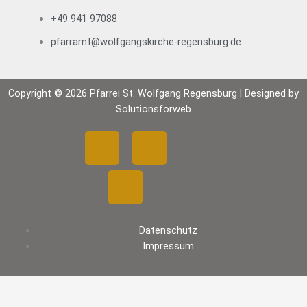
+49 941 97088
pfarramt@wolfgangskirche-regensburg.de
Copyright © 2026 Pfarrei St. Wolfgang Regensburg | Designed by
Solutionsforweb
F
Y
I
a
o
n
c
u
s
Datenschutz
e
t
t
Impressum
b
u
a