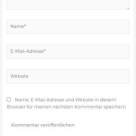
e
b
e
N
n
a
…
m
e
E
*
-
M
a
W
i
e
l
b
-
s
A
Name, E-Mail-Adresse und Website in diesem
i
d
Browser für meinen nächsten Kommentar speichern.
t
r
e
e
s
s