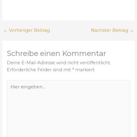
←
Vorheriger Beitrag
Nächster Beitrag
→
Schreibe einen Kommentar
Deine E-Mail-Adresse wird nicht veröffentlicht.
Erforderliche Felder sind mit
*
markiert
H
i
e
r
e
i
n
g