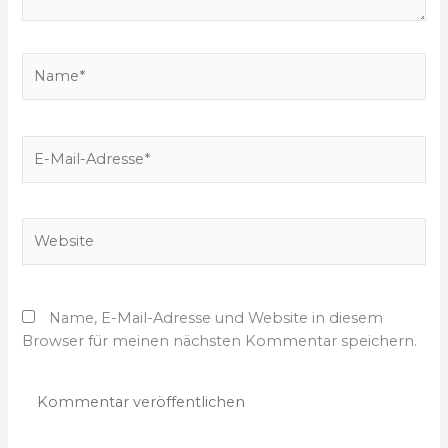
e
b
e
N
n
a
…
m
e
E
*
-
M
a
W
i
e
l
b
-
s
A
Name, E-Mail-Adresse und Website in diesem
i
d
Browser für meinen nächsten Kommentar speichern.
t
r
e
e
s
s
e