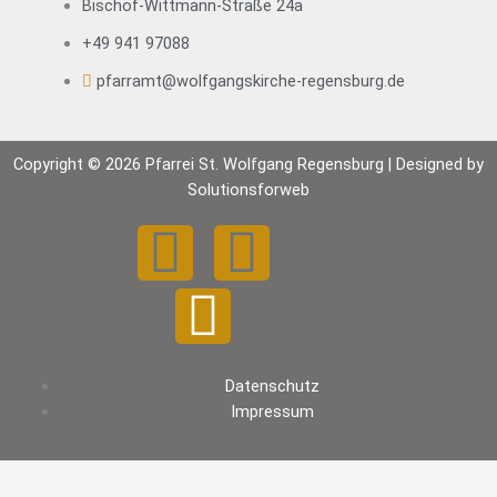
Bischof-Wittmann-Straße 24a
+49 941 97088
pfarramt@wolfgangskirche-regensburg.de
Copyright © 2026 Pfarrei St. Wolfgang Regensburg | Designed by
Solutionsforweb
F
Y
I
a
o
n
c
u
s
Datenschutz
e
t
t
Impressum
b
u
a