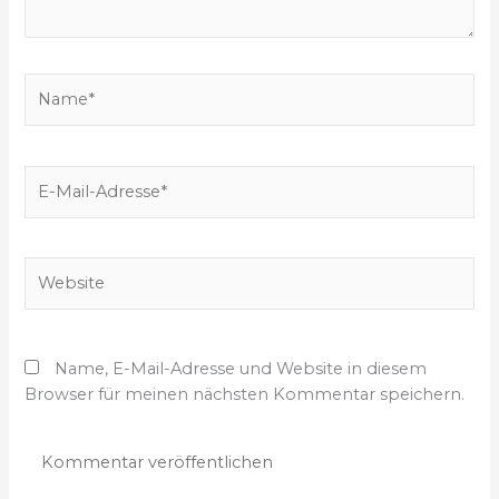
e
b
e
N
n
a
…
m
e
E
*
-
M
a
W
i
e
l
b
-
s
A
Name, E-Mail-Adresse und Website in diesem
i
d
Browser für meinen nächsten Kommentar speichern.
t
r
e
e
s
s