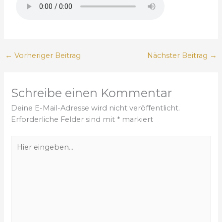
←
Vorheriger Beitrag
Nächster Beitrag
→
Schreibe einen Kommentar
Deine E-Mail-Adresse wird nicht veröffentlicht.
Erforderliche Felder sind mit
*
markiert
H
i
e
r
e
i
n
g