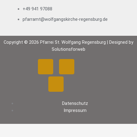
+49 941 97088
pfarramt@wolfgangskirche-regensburg.de
Copyright © 2026 Pfarrei St. Wolfgang Regensburg | Designed by
Solutionsforweb
F
Y
I
a
o
n
c
u
s
Datenschutz
e
t
t
Impressum
b
u
a