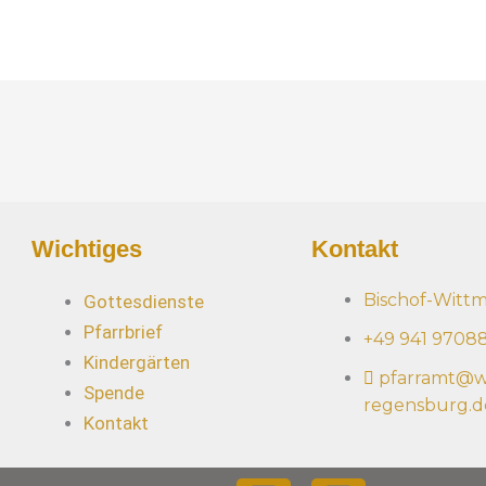
A
d
r
e
s
s
e
*
Wichtiges
Kontakt
Bischof-Witt
Gottesdienste
Pfarrbrief
+49 941 9708
Kindergärten
pfarramt@w
Spende
regensburg.d
Kontakt