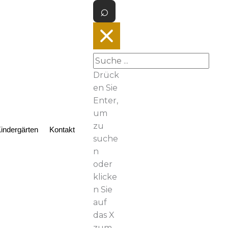
Drück
en Sie
Enter,
um
zu
indergärten
Kontakt
suche
n
oder
klicke
n Sie
auf
das X
zum