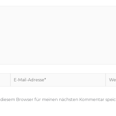
E
W
-
e
M
b
a
s
n diesem Browser für meinen nächsten Kommentar speic
i
i
l
t
-
e