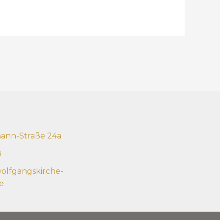
mann-Straße 24a
8
olfgangskirche-
e