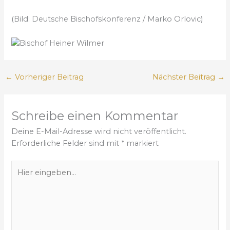
(Bild: Deutsche Bischofskonferenz / Marko Orlovic)
←
Vorheriger Beitrag
Nächster Beitrag
→
Schreibe einen Kommentar
Deine E-Mail-Adresse wird nicht veröffentlicht.
Erforderliche Felder sind mit
*
markiert
H
i
e
r
e
i