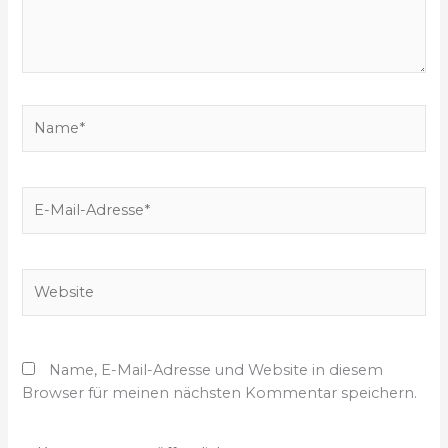
n
g
e
b
e
N
n
a
…
m
e
E
*
-
M
a
W
i
e
l
b
-
s
A
Name, E-Mail-Adresse und Website in diesem
i
d
Browser für meinen nächsten Kommentar speichern.
t
r
e
e