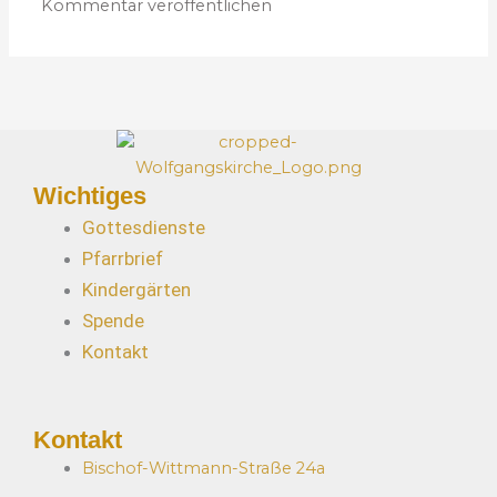
s
s
e
*
Wichtiges
Gottesdienste
Pfarrbrief
Kindergärten
Spende
Kontakt
Kontakt
Bischof-Wittmann-Straße 24a