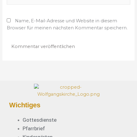
e
l
b
-
s
A
Name, E-Mail-Adresse und Website in diesem
i
d
Browser für meinen nächsten Kommentar speichern.
t
r
e
e
s
s
e
*
Wichtiges
Gottesdienste
Pfarrbrief
Kindergärten