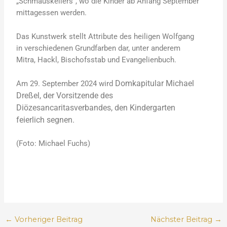
„Schmauskellers“, wo die Kinder ab Anfang September
mittagessen werden.
Das Kunstwerk stellt Attribute des heiligen Wolfgang
in verschiedenen Grundfarben dar, unter anderem
Mitra, Hackl, Bischofsstab und Evangelienbuch.
Domkapitular Michael
Am 29. September 2024 wird
Dreßel,
der
Vorsitzende des
Diözesancaritasverbandes,
den Kindergarten
feierlich segnen.
(Foto: Michael Fuchs)
←
Vorheriger Beitrag
Nächster Beitrag
→