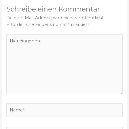
Schreibe einen Kommentar
Deine E-Mail-Adresse wird nicht veröffentlicht.
Erforderliche Felder sind mit
*
markiert
H
i
e
r
e
i
n
g
e
b
e
N
n
a
…
m
e