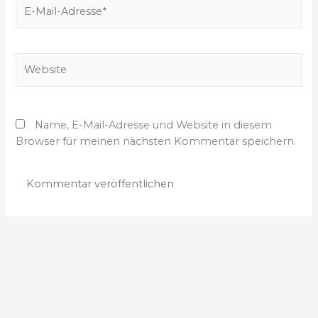
E
*
-
M
a
W
i
e
l
b
-
s
A
Name, E-Mail-Adresse und Website in diesem
i
d
Browser für meinen nächsten Kommentar speichern.
t
r
e
e
s
s
e
*