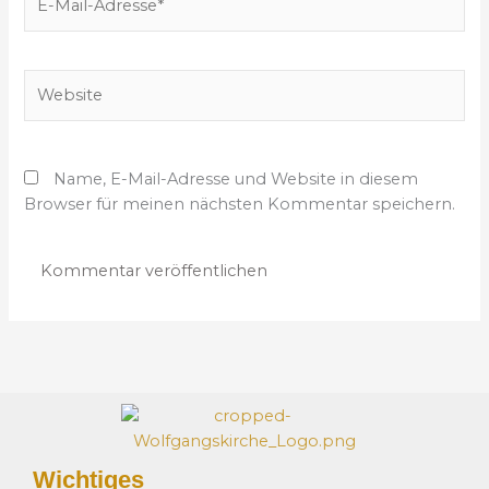
*
-
M
a
W
i
e
l
b
-
s
A
Name, E-Mail-Adresse und Website in diesem
i
d
Browser für meinen nächsten Kommentar speichern.
t
r
e
e
s
s
e
*
Wichtiges