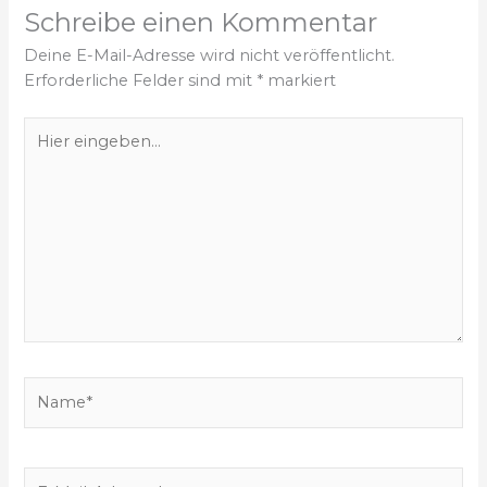
Schreibe einen Kommentar
Deine E-Mail-Adresse wird nicht veröffentlicht.
Erforderliche Felder sind mit
*
markiert
H
i
e
r
e
i
n
g
e
b
e
N
n
a
…
m
e
E