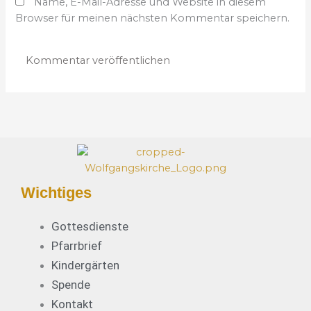
Name, E-Mail-Adresse und Website in diesem
i
d
Browser für meinen nächsten Kommentar speichern.
t
r
e
e
s
s
e
*
Wichtiges
Gottesdienste
Pfarrbrief
Kindergärten
Spende
Kontakt