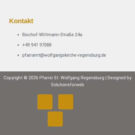
Kontakt
Bischof-Wittmann-Straße 24a
+49 941 97088
pfarramt@wolfgangskirche-regensburg.de
Copyright © 2026 Pfarrei St. Wolfgang Regensburg | Designed by
Solutionsforweb
F
Y
I
a
o
n
c
u
s