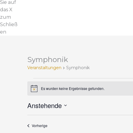
Sie auf
das X
zum
Schließ
en
Symphonik
V
e
Veranstaltungen
Symphonik
r
a
n
Es wurden keine Ergebnisse gefunden.
H
i
s
n
t
Anstehende
w
e
a
D
i
l
s
a
t
Veranstaltungen
Vorherige
t
u