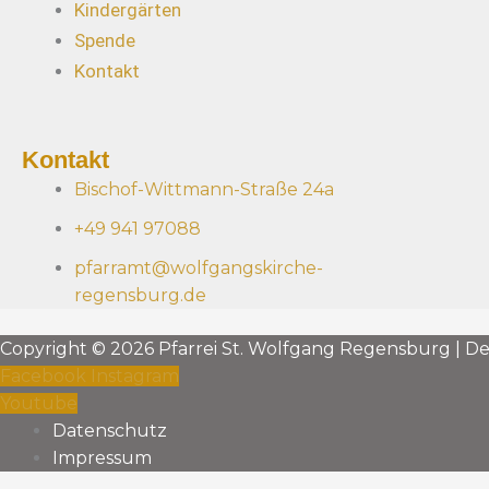
Kindergärten
Spende
Kontakt
Kontakt
Bischof-Wittmann-Straße 24a
+49 941 97088
pfarramt@wolfgangskirche-
regensburg.de
Copyright © 2026 Pfarrei St. Wolfgang Regensburg | D
Facebook
Instagram
Youtube
Datenschutz
Impressum