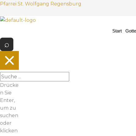
Z
Pfarrei St. Wolfgang Regensburg
u
m
I
Start
Gott
n
h
a
l
t
s
p
Drücke
r
n Sie
i
Enter,
n
um zu
g
suchen
e
oder
n
klicken