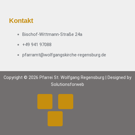
h
a
t
t
Kontakt
e
i
n
o
Bischof-Wittmann-Straße 24a
,
n
N
+49 941 97088
a
pfarramt@wolfgangskirche-regensburg.de
v
i
g
a
Copyright © 2026 Pfarrei St. Wolfgang Regensburg | Designed by
t
Solutionsforweb
i
F
Y
I
o
n
a
o
n
c
u
s