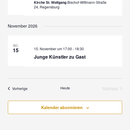
t
t
Kirche St. Wolfgang
Bischof-Wittmann-Straße
l
e
24, Regensburg
u
u
e
n
n
n
n
g
g
.
November 2026
e
A
n
n
S
s
SO.
u
i
15. November um 17:00
-
18:30
15
c
c
Junge Künstler zu Gast
h
h
e
t
u
e
n
n
Heute
Nächste
Veranstaltungen
d
-
Vorherige
Veranstalt
A
N
n
a
Kalender abonnieren
s
v
i
i
c
g
h
a