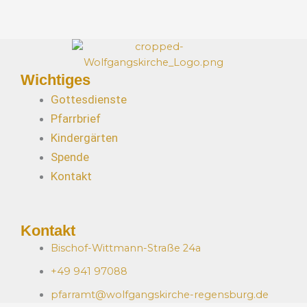
t
t
e
i
n
o
,
n
N
Wichtiges
a
Gottesdienste
v
Pfarrbrief
i
Kindergärten
g
a
Spende
t
Kontakt
i
o
n
Kontakt
Bischof-Wittmann-Straße 24a
+49 941 97088
pfarramt@wolfgangskirche-regensburg.de