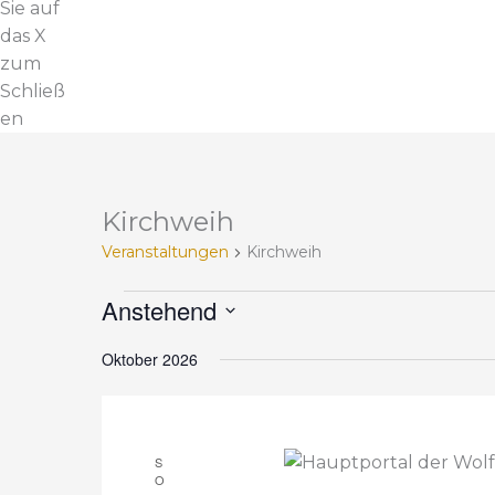
Sie auf
das X
zum
Schließ
en
Kirchweih
V
e
Veranstaltungen
Kirchweih
r
a
Anstehend
n
D
s
Oktober 2026
a
t
t
a
u
l
m
S
t
w
O
u