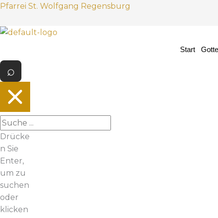
Z
Pfarrei St. Wolfgang Regensburg
u
m
I
Start
Gott
n
h
a
l
t
s
p
Drücke
r
n Sie
i
Enter,
n
um zu
g
suchen
e
oder
n
klicken