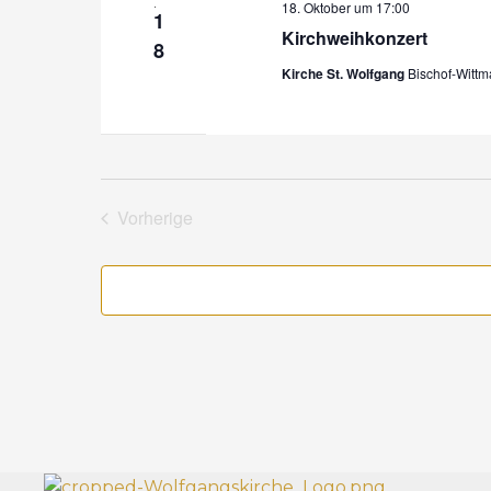
.
18. Oktober um 17:00
ä
1
n
Kirchweihkonzert
h
8
g
l
Kirche St. Wolfgang
Bischof-Witt
e
e
n
n
.
Vorherige
Veranstaltungen