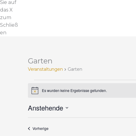
Sie auf
das X
zum
Schließ
en
Garten
V
e
Veranstaltungen
Garten
r
a
n
Es wurden keine Ergebnisse gefunden.
H
i
s
n
t
Anstehende
w
e
a
D
i
l
s
a
t
Veranstaltungen
Vorherige
t
u