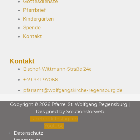
Gottesdienste
Pfarrbrief
Kindergärten
Spende
Kontakt
Kontakt
Bischof-Wittmann-Straße 24a
+49 941 97088
pfarramt@wolfgangskirche-regensburg.de
Copyright © 2026 Pfarrei St. Wolfgang Regensburg |
Designed by Solutionsforweb
Facebook
Instagram
Youtube
Datenschutz