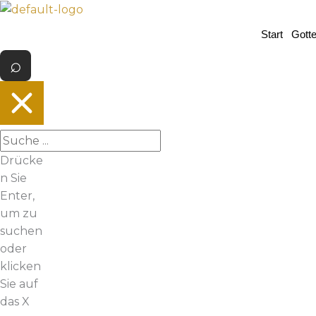
Z
u
Start
Gott
m
I
n
h
a
l
t
Drücke
s
n Sie
p
Enter,
r
um zu
i
suchen
n
oder
g
klicken
e
Sie auf
n
das X