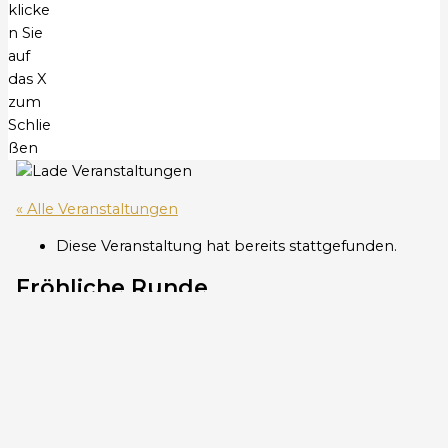
klicke
n Sie
auf
das X
zum
Schlie
ßen
« Alle Veranstaltungen
Diese Veranstaltung hat bereits stattgefunden.
Fröhliche Runde
9. April um 14:00
«
Monatliches Bibelteilen – April
Österliches Orgelkonzert
»