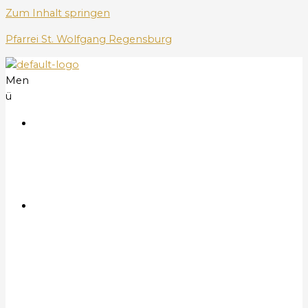
Zum Inhalt springen
Pfarrei St. Wolfgang Regensburg
Men
ü
S
t
a
r
t
G
o
t
t
e
s
d