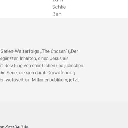
Schlie
ßen
 Serien-Welterfolgs „The Chosen“ („Der
ergänzten Inhalten, einen Jesus als
t Beratung von christlichen und jüdischen
ie Serie, die sich durch Crowdfunding
hen weltweit ein Millionenpublikum, jetzt
nn-Straße 24a