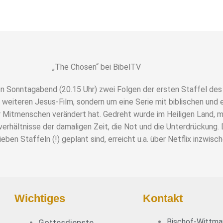
„The Chosen“ bei BibelTV
den Sonntagabend (20.15 Uhr) zwei Folgen der ersten Staffel des
 weiteren Jesus-Film, sondern um eine Serie mit biblischen und 
 Mitmenschen verändert hat. Gedreht wurde im Heiligen Land, mi
rhältnisse der damaligen Zeit, die Not und die Unterdrückung. D
ben Staffeln (!) geplant sind, erreicht u.a. über Netflix inzwisc
Wichtiges
Kontakt
Bischof-Wittma
Gottesdienste