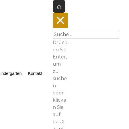
Drück
en Sie
Enter,
um
zu
indergärten
Kontakt
suche
n
oder
klicke
n Sie
auf
das X
zum