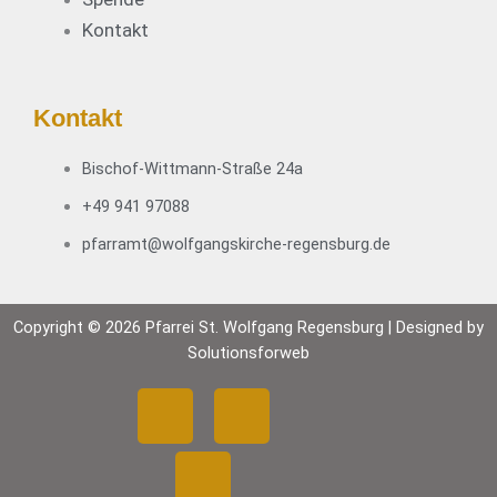
e
Kontakt
r
t
i
n
Kontakt
d
e
Bischof-Wittmann-Straße 24a
r
+49 941 97088
F
a
pfarramt@wolfgangskirche-regensburg.de
s
t
e
Copyright © 2026 Pfarrei St. Wolfgang Regensburg | Designed by
n
Solutionsforweb
z
e
F
Y
I
i
t
a
o
n