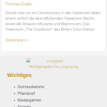
e
Thomas Engler
k
u
o
Denkt man an ein Chorkonzert in der Fastenzeit fallen
z
n
einem sofort die abendfüllenden Passionen Bachs,
i
z
sowie die Requien Mozarts und Brahms ein. Das
g
e
Oratorium „The Crucifixion“ des Briten John Stainer
e
r
i
t
Weiterlesen »
h
n
“
–
C
h
Wichtiges
o
r
k
Gottesdienste
o
Pfarrbrief
n
Kindergärten
z
Spende