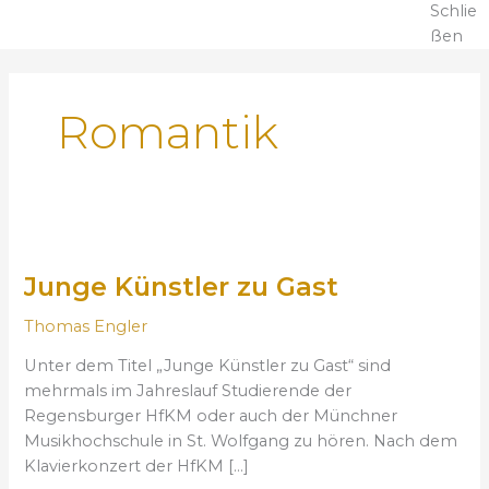
Schlie
ßen
Romantik
J
u
Junge Künstler zu Gast
n
g
Thomas Engler
e
K
Unter dem Titel „Junge Künstler zu Gast“ sind
ü
mehrmals im Jahreslauf Studierende der
n
Regensburger HfKM oder auch der Münchner
s
Musikhochschule in St. Wolfgang zu hören. Nach dem
t
Klavierkonzert der HfKM […]
l