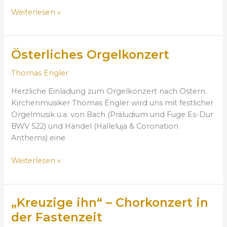
e
Weiterlesen »
r
z
u
Österliches Orgelkonzert
Ö
G
s
a
Thomas Engler
t
s
e
t
Herzliche Einladung zum Orgelkonzert nach Ostern.
r
Kirchenmusiker Thomas Engler wird uns mit festlicher
l
Orgelmusik u.a. von Bach (Präludium und Fuge Es-Dur
i
BWV 522) und Händel (Halleluja & Coronation
c
Anthems) eine
h
e
Weiterlesen »
s
O
r
„Kreuzige ihn“ – Chorkonzert in
„
g
K
der Fastenzeit
e
r
l