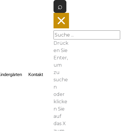
Drück
en Sie
Enter,
um
zu
indergärten
Kontakt
suche
n
oder
klicke
n Sie
auf
das X
zum