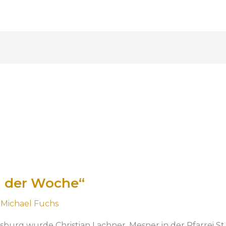
n der Woche“
/
Michael Fuchs
sburg wurde Christian Lachner, Mesner in der Pfarrei St