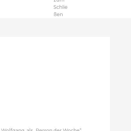
Schlie
ßen
. Wolfgang, als „Person der Woche“