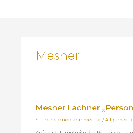
Mesner
M
e
Mesner Lachner „Perso
s
n
Schreibe einen Kommentar
/
Allgemein
e
r
Auf der Internetseite des Bistums Regen