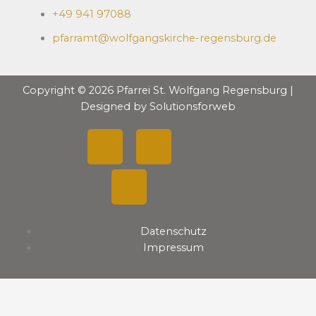
+49 941 97088
pfarramt@wolfgangskirche-regensburg.de
Copyright © 2026 Pfarrei St. Wolfgang Regensburg |
Designed by Solutionsforweb
F
Y
I
a
o
n
c
u
s
Datenschutz
e
t
t
Impressum
b
u
a