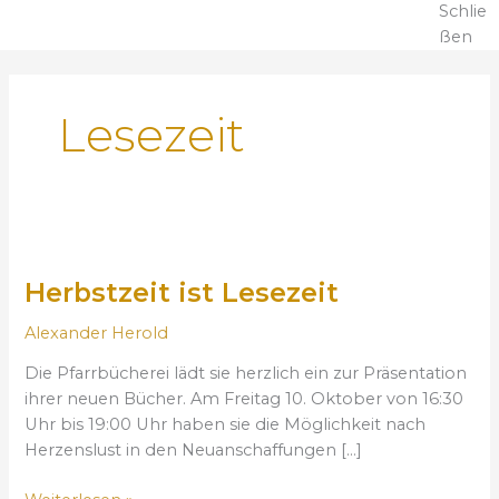
Schlie
ßen
Lesezeit
H
e
Herbstzeit ist Lesezeit
r
b
Alexander Herold
s
t
Die Pfarrbücherei lädt sie herzlich ein zur Präsentation
z
ihrer neuen Bücher. Am Freitag 10. Oktober von 16:30
e
Uhr bis 19:00 Uhr haben sie die Möglichkeit nach
i
Herzenslust in den Neuanschaffungen […]
t
i