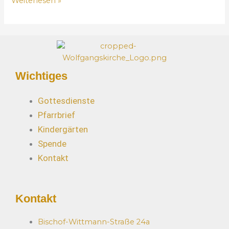
Weiterlesen »
s
t
L
e
s
e
Wichtiges
z
e
Gottesdienste
i
Pfarrbrief
t
Kindergärten
Spende
Kontakt
Kontakt
Bischof-Wittmann-Straße 24a