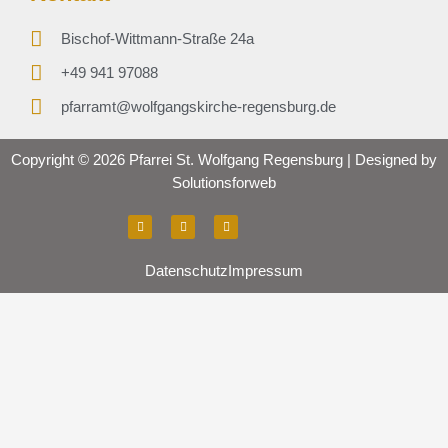
l
l
Bischof-Wittmann-Straße 24a
i
+49 941 97088
g
e
pfarramt@wolfgangskirche-regensburg.de
n
z
Copyright © 2026 Pfarrei St. Wolfgang Regensburg | Designed by
(
Solutionsforweb
1
4
F
I
Y
a
n
o
.
c
s
u
e
t
t
0
b
a
u
Datenschutz
Impressum
o
g
b
6
o
r
e
k
a
.
m
2
0
2
6
)