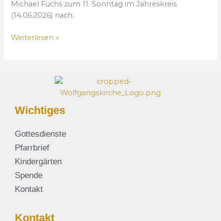
Michael Fuchs zum 11. Sonntag im Jahreskreis
n
(14.06.2026) nach.
d
d
Weiterlesen »
i
e
K
ü
n
s
Wichtiges
t
l
Gottesdienste
i
c
Pfarrbrief
h
Kindergärten
e
Spende
I
Kontakt
n
t
e
Kontakt