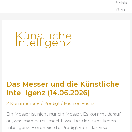
Schlie
ßen
Künstliche
Intelligenz
D
a
Das Messer und die Künstliche
s
M
Intelligenz (14.06.2026)
e
2 Kommentare
/
Predigt
/
Michael Fuchs
s
s
Ein Messer ist nicht nur ein Messer. Es kommt darauf
e
an, was man damit macht. Wie bei der Künstlichen
r
Intelligenz. Hören Sie die Predigt von Pfarrvikar
u