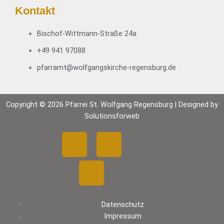
P
Kontakt
r
e
Bischof-Wittmann-Straße 24a
d
i
+49 941 97088
g
pfarramt@wolfgangskirche-regensburg.de
t
r
e
Copyright © 2026 Pfarrei St. Wolfgang Regensburg | Designed by
i
Solutionsforweb
h
e
F
Y
I
„
P
a
o
n
i
l
c
u
s
g
e
Datenschutz
e
t
t
r
Impressum
d