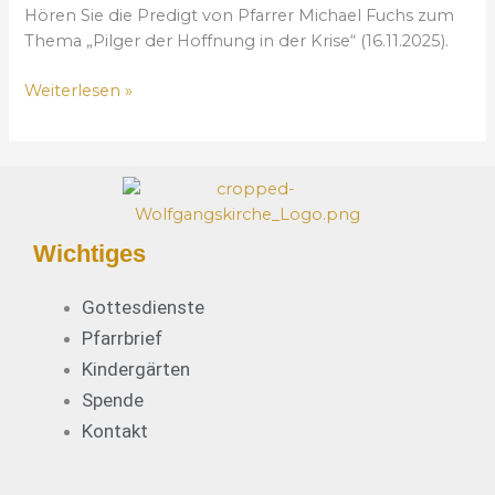
Hören Sie die Predigt von Pfarrer Michael Fuchs zum
o
Thema „Pilger der Hoffnung in der Krise“ (16.11.2025).
f
f
Weiterlesen »
n
u
n
g
i
n
d
Wichtiges
e
r
Gottesdienste
K
Pfarrbrief
r
Kindergärten
i
Spende
s
e
Kontakt
“
–