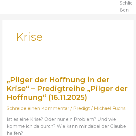
Schlie
ßen
Krise
„
P
„Pilger der Hoffnung in der
i
l
Krise“ – Predigtreihe „Pilger der
g
Hoffnung“ (16.11.2025)
e
r
Schreibe einen Kommentar
/
Predigt
/
Michael Fuchs
d
Ist es eine Krise? Oder nur ein Problem? Und wie
e
komme ich da durch? Wie kann mir dabei der Glaube
r
helfen?
H