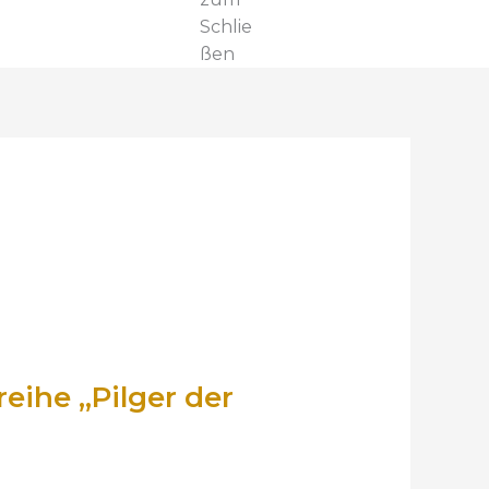
Schlie
ßen
eihe „Pilger der