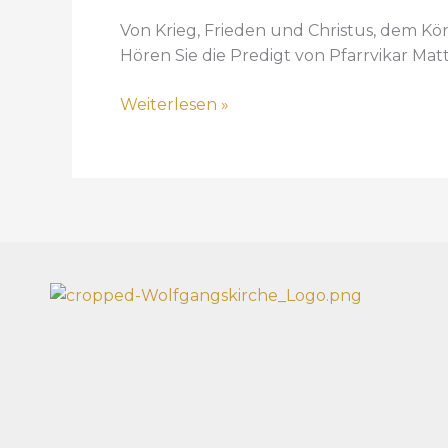
r
Von Krieg, Frieden und Christus, dem Kö
d
Hören Sie die Predigt von Pfarrvikar Mat
e
r
Weiterlesen »
H
o
f
f
n
u
n
g
i
m
K
a
m
p