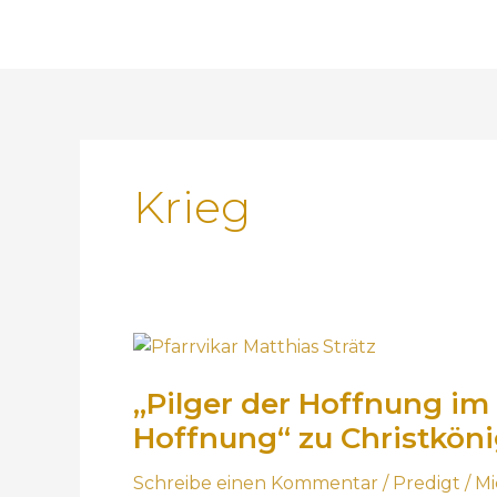
Krieg
„
P
„Pilger der Hoffnung im 
i
l
Hoffnung“ zu Christkönig
g
e
Schreibe einen Kommentar
/
Predigt
/
Mi