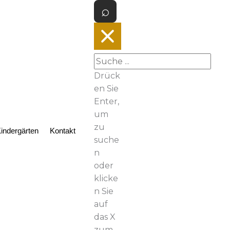
Drück
en Sie
Enter,
um
zu
indergärten
Kontakt
suche
n
oder
klicke
n Sie
auf
das X
zum