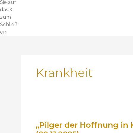
Sie auf
das X
zum
Schließ
en
Krankheit
„
P
„Pilger der Hoffnung in 
i
l