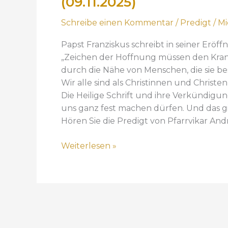
(09.11.2025)
g
Schreibe einen Kommentar
/
Predigt
/
Mi
e
r
Papst Franziskus schreibt in seiner Eröf
d
„Zeichen der Hoffnung müssen den Kran
e
durch die Nähe von Menschen, die sie be
r
Wir alle sind als Christinnen und Christ
H
Die Heilige Schrift und ihre Verkündigu
o
uns ganz fest machen dürfen. Und das gilt
f
Hören Sie die Predigt von Pfarrvikar And
f
n
Weiterlesen »
u
n
g
i
n
K
r