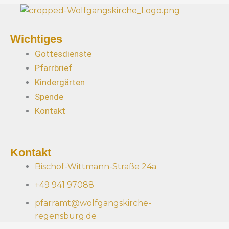
a
n
k
Wichtiges
h
Gottesdienste
e
Pfarrbrief
i
Kindergärten
t
Spende
“
Kontakt
–
P
r
Kontakt
e
d
Bischof-Wittmann-Straße 24a
i
+49 941 97088
g
pfarramt@wolfgangskirche-
t
regensburg.de
r
e