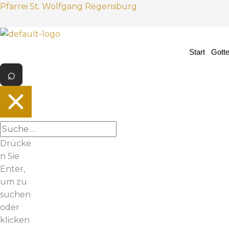
Z
Pfarrei St. Wolfgang Regensburg
u
m
I
Start
Gott
n
h
a
l
t
s
p
Drücke
r
n Sie
i
Enter,
n
um zu
g
suchen
e
oder
n
klicken