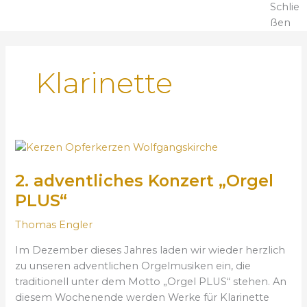
Schlie
ßen
Klarinette
2
.
2. adventliches Konzert „Orgel
a
d
PLUS“
v
e
Thomas Engler
n
Im Dezember dieses Jahres laden wir wieder herzlich
t
zu unseren adventlichen Orgelmusiken ein, die
l
traditionell unter dem Motto „Orgel PLUS“ stehen. An
i
diesem Wochenende werden Werke für Klarinette
c