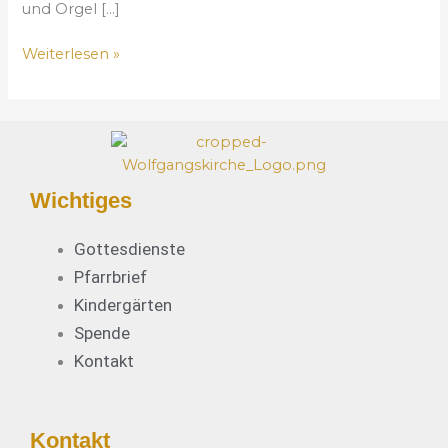
und Orgel […]
h
e
Weiterlesen »
s
K
o
n
z
e
Wichtiges
r
t
„
Gottesdienste
O
Pfarrbrief
r
Kindergärten
g
Spende
e
Kontakt
l
P
L
U
Kontakt