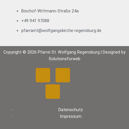
S
“
Bischof-Wittmann-Straße 24a
+49 941 97088
pfarramt@wolfgangskirche-regensburg.de
Copyright © 2026 Pfarrei St. Wolfgang Regensburg | Designed by
Solutionsforweb
F
Y
I
a
o
n
c
u
s
Datenschutz
e
t
t
Impressum