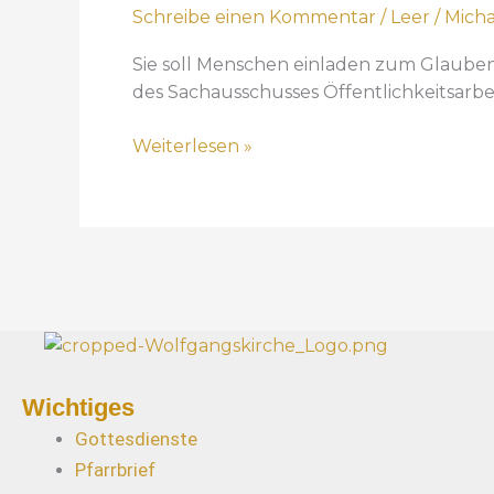
Schreibe einen Kommentar
/
Leer
/
Micha
I
n
Sie soll Menschen einladen zum Glauben 
t
des Sachausschusses Öffentlichkeitsarbei
e
r
Weiterlesen »
n
e
t
s
e
i
t
e
:
Wichtiges
I
n
Gottesdienste
f
Pfarrbrief
o