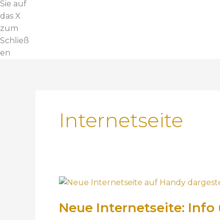
Sie auf
das X
zum
Schließ
en
Internetseite
N
e
Neue Internetseite: In
u
e