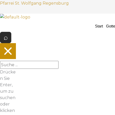
Z
Pfarrei St. Wolfgang Regensburg
u
m
I
Start
Gott
n
h
a
l
t
s
p
Drücke
r
n Sie
i
Enter,
n
um zu
g
suchen
e
oder
n
klicken