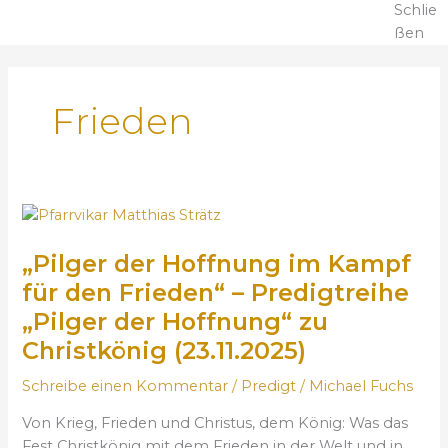
Schlie
ßen
Frieden
„
P
„Pilger der Hoffnung im Kampf
i
l
für den Frieden“ – Predigtreihe
g
„Pilger der Hoffnung“ zu
e
Christkönig (23.11.2025)
r
d
Schreibe einen Kommentar
/
Predigt
/
Michael Fuchs
e
r
Von Krieg, Frieden und Christus, dem König: Was das
H
Fest Christkönig mit dem Frieden in der Welt und in