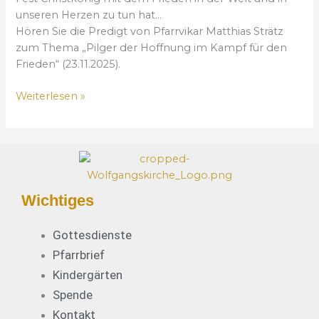
o
unseren Herzen zu tun hat…
f
Hören Sie die Predigt von Pfarrvikar Matthias Strätz
f
zum Thema „Pilger der Hoffnung im Kampf für den
n
Frieden“ (23.11.2025).
u
n
Weiterlesen »
g
i
m
K
a
m
Wichtiges
p
f
Gottesdienste
f
Pfarrbrief
ü
Kindergärten
r
d
Spende
e
Kontakt