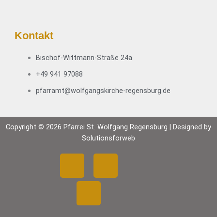
n
F
r
Kontakt
i
e
Bischof-Wittmann-Straße 24a
d
e
+49 941 97088
n
pfarramt@wolfgangskirche-regensburg.de
“
–
P
r
Copyright © 2026 Pfarrei St. Wolfgang Regensburg | Designed by
e
Solutionsforweb
d
F
Y
I
i
g
a
o
n
t
r
c
u
s
e
i