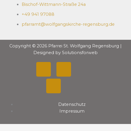
m
Bischof-Wittmann-Straße 24a
e
+49 941 97088
n
z
pfarramt@wolfgangskirche-regensburg.de
w
i
s
Copyright © 2026 Pfarrei St. Wolfgang Regensburg |
s
Designed by Solutionsforweb
e
n
F
Y
I
w
o
a
o
n
l
l
c
u
s
t
e
Datenschutz
e
t
t
n
Impressum
b
u
a