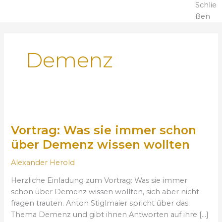
Schlie
ßen
Demenz
V
o
Vortrag: Was sie immer schon
r
t
über Demenz wissen wollten
r
Alexander Herold
a
g
Herzliche Einladung zum Vortrag: Was sie immer
:
schon über Demenz wissen wollten, sich aber nicht
W
fragen trauten. Anton Stiglmaier spricht über das
a
Thema Demenz und gibt ihnen Antworten auf ihre […]
s