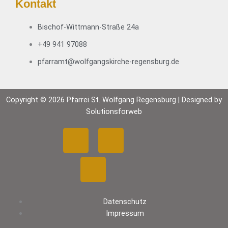
Kontakt
Bischof-Wittmann-Straße 24a
+49 941 97088
pfarramt@wolfgangskirche-regensburg.de
Copyright © 2026 Pfarrei St. Wolfgang Regensburg | Designed by
Solutionsforweb
F
Y
I
a
o
n
c
u
s
Datenschutz
e
t
t
Impressum