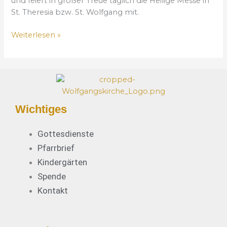
und feiert in großer Treue täglich die Heilige Messe in
e
St. Theresia bzw. St. Wolfgang mit.
r
7
Weiterlesen »
0
J
a
h
r
e
Wichtiges
P
r
Gottesdienste
i
Pfarrbrief
e
s
Kindergärten
t
Spende
e
Kontakt
r