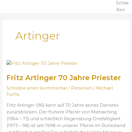
Schlie
ßen
Artinger
F
r
Fritz Artinger 70 Jahre Priester
i
t
Schreibe einen Kommentar
/
Personen
/
Michael
z
Fuchs
A
r
Fritz Artinger (96) kann auf 70 Jahre seines Dienstes
t
zurückblicken. Der frühere Pfarrer von Mietraching
i
(1964 – 73) und schließlich Regensburg-Dreifaltigkeit
n
(1973 – 98) ist seit 1998 in unserer Pfarrei im Ruhestand
g