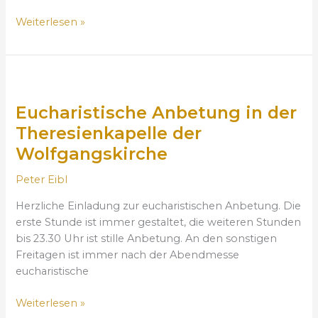
r
e
Weiterlesen »
e
A
s
n
i
b
e
e
E
n
t
u
k
u
Eucharistische Anbetung in der
c
a
n
h
Theresienkapelle der
p
g
a
Wolfgangskirche
e
i
r
l
n
i
Peter Eibl
l
d
s
e
e
Herzliche Einladung zur eucharistischen Anbetung. Die
t
d
r
erste Stunde ist immer gestaltet, die weiteren Stunden
i
e
T
bis 23.30 Uhr ist stille Anbetung. An den sonstigen
s
r
h
Freitagen ist immer nach der Abendmesse
c
W
e
eucharistische
h
o
r
e
l
Weiterlesen »
e
A
f