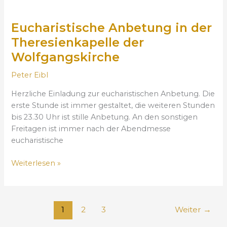
e
E
n
n
t
u
g
k
u
Eucharistische Anbetung in der
c
s
a
n
h
Theresienkapelle der
k
p
g
a
i
Wolfgangskirche
e
i
r
r
l
n
i
Peter Eibl
c
l
d
s
h
e
e
Herzliche Einladung zur eucharistischen Anbetung. Die
t
e
d
r
erste Stunde ist immer gestaltet, die weiteren Stunden
i
e
T
bis 23.30 Uhr ist stille Anbetung. An den sonstigen
s
r
h
Freitagen ist immer nach der Abendmesse
c
W
e
eucharistische
h
o
r
e
l
Weiterlesen »
e
A
f
s
n
g
i
b
a
e
e
n
1
2
3
Weiter
→
n
t
g
k
u