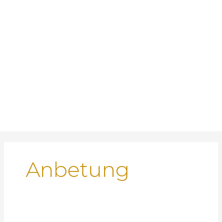
Anbetung
A