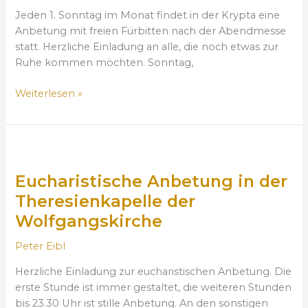
u
Jeden 1. Sonntag im Monat findet in der Krypta eine
r
n
Anbetung mit freien Fürbitten nach der Abendmesse
b
g
statt. Herzliche Einladung an alle, die noch etwas zur
i
m
Ruhe kommen möchten. Sonntag,
t
i
t
t
Weiterlesen »
e
f
n
r
e
E
i
u
e
Eucharistische Anbetung in der
c
n
h
Theresienkapelle der
F
a
ü
Wolfgangskirche
r
r
i
Peter Eibl
b
s
i
Herzliche Einladung zur eucharistischen Anbetung. Die
t
t
erste Stunde ist immer gestaltet, die weiteren Stunden
i
t
bis 23.30 Uhr ist stille Anbetung. An den sonstigen
s