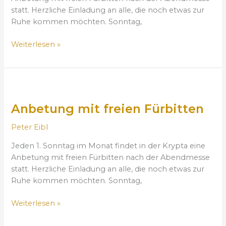
g
statt. Herzliche Einladung an alle, die noch etwas zur
i
m
Ruhe kommen möchten. Sonntag,
t
i
t
t
Weiterlesen »
e
f
n
r
e
A
i
n
e
Anbetung mit freien Fürbitten
b
n
e
F
Peter Eibl
t
ü
u
Jeden 1. Sonntag im Monat findet in der Krypta eine
r
n
Anbetung mit freien Fürbitten nach der Abendmesse
b
g
statt. Herzliche Einladung an alle, die noch etwas zur
i
m
Ruhe kommen möchten. Sonntag,
t
i
t
t
Weiterlesen »
e
f
n
r